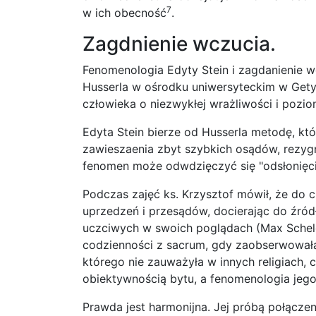
7
w ich obecność
.
Zagdnienie wczucia.
Fenomenologia Edyty Stein i zagdanienie 
Husserla w ośrodku uniwersyteckim w Get
człowieka o niezwykłej wrażliwości i pozi
Edyta Stein bierze od Husserla metodę, któ
zawieszaenia zbyt szybkich osądów, rezyg
fenomen może odwdzięczyć się "odsłonięci
Podczas zajęć ks. Krzysztof mówił, że do 
uprzedzeń i przesądów, docierając do źródł
uczciwych w swoich poglądach (Max Scheler,
codzienności z sacrum, gdy zaobserwowała 
którego nie zauważyła w innych religiach,
obiektywnością bytu, a fenomenologia jego 
Prawda jest harmonijna. Jej próbą połącze