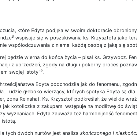
wczucia, które Edyta podjęła w swoim doktoracie obronion
8
yndze
wspisuje się w poszukiwania ks. Krzysztofa jako ter
omie współodczuwania z niemal każdą osobą z jaką się spot
rej będzie wierna do końca życia – pisał ks. Grzywocz. Fe
nacji z uprzedzeń, zgody na długi i pokorny proces pozna
9
em swojej istoty"
.
chrześcijaństwa Edyta podchodziła jak do fenomenu, zgodn
a. Ludzie głeboko wierzący, których spotyka Edyta są dla n
 żona Reinaha). Ks. Krzysztof podkreślał, że wielkie wraż
jak kotoliczka z zakupami wstępuje na modlitwę do świąty
 czy wyznaniach. Edyta zauważa też harmonijność fenoment
istotą.
nia tych dwóch nurtów jest analiza
skończonego i nieskońc