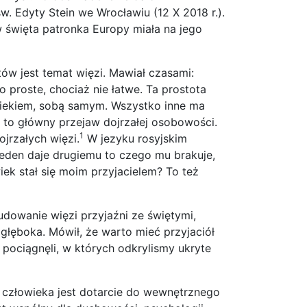
 Edyty Stein we Wrocławiu (12 X 2018 r.).
yw święta patronka Europy miała na jego
ów jest temat więzi. Mawiał czasami:
o proste, chociaż nie łatwe. Ta prostota
wiekiem, sobą samym. Wszystko inne ma
 to główny przejaw dojrzałej osobowości.
1
jrzałych więzi.
W jezyku rosyjskim
Jeden daje drugiemu to czego mu brakuje,
iek stał się moim przyjacielem? To też
dowanie więzi przyjaźni ze świętymi,
 głęboka. Mówił, że warto mieć przyjaciół
 pociągnęli, w których odkrylismy ukryte
 człowieka jest dotarcie do wewnętrznego