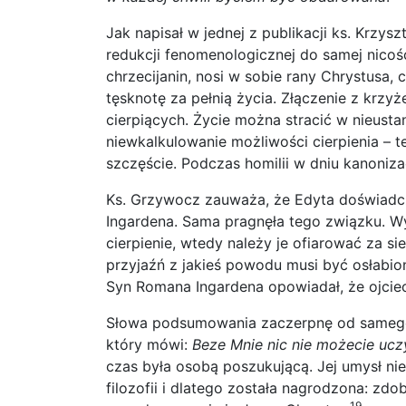
Jak napisał w jednej z publikacji ks. Krzy
redukcji fenomenologicznej do samej nicoś
chrzecijanin, nosi w sobie rany Chrystusa,
tęsknotę za pełnią życia. Złączenie z krzy
cierpiących. Życie można stracić w nieust
niewkalkulowanie możliwości cierpienia – t
szczęście. Podczas homilii w dniu kanoniza
Ks. Grzywocz zauważa, że Edyta doświadczy
Ingardena. Sama pragnęła tego związku. Wyr
cierpienie, wtedy należy je ofiarować za si
przyjaźń z jakieś powodu musi być osłabio
Syn Romana Ingardena opowiadał, że ojciec
Słowa podsumowania zaczerpnę od samego m
który mówi:
Beze Mnie nic nie możecie ucz
czas była osobą poszukującą. Jej umysł nie
filozofii i dlatego została nagrodzona: zd
19