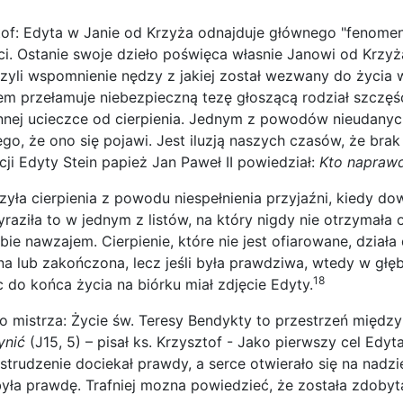
sztof: Edyta w Janie od Krzyża odnajduje głównego "fenomen
ci. Ostanie swoje dzieło poświęca własnie Janowi od Krzyż
 czyli wspomnienie nędzy z jakiej został wezwany do życia 
żem przełamuje niebezpieczną tezę głoszącą rodział szczęś
annej ucieczce od cierpienia. Jednym z powodów nieudany
ego, że ono się pojawi. Jest iluzją naszych czasów, że bra
cji Edyty Stein papież Jan Paweł II powiedział:
Kto naprawd
ła cierpienia z powodu niespełnienia przyjaźni, kiedy do
aziła to w jednym z listów, na który nigdy nie otrzymała o
ebie nawzajem. Cierpienie, które nie jest ofiarowane, działa
na lub zakończona, lecz jeśli była prawdziwa, wtedy w głę
18
 do końca życia na biórku miał zdjęcie Edyty.
istrza: Życie św. Teresy Bendykty to przestrzeń między 
ynić
(J15, 5) – pisał ks. Krzysztof - Jako pierwszy cel Edy
strudzenie dociekał prawdy, a serce otwierało się na nadzi
obyła prawdę. Trafniej mozna powiedzieć, że została zdob