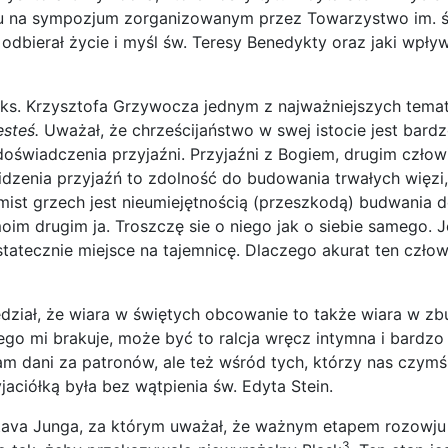
tu na sympozjum zorganizowanym przez Towarzystwo im. św.
f odbierał życie i myśl św. Teresy Benedykty oraz jaki wpł
 ks. Krzysztofa Grzywocza jednym z najważniejszych temat
esteś.
Uważał, że chrześcijaństwo w swej istocie jest bardz
doświadczenia przyjaźni. Przyjaźni z Bogiem, drugim czło
dzenia przyjaźń to zdolność do budowania trwałych więzi,
mist grzech jest nieumiejętnością (przeszkodą) budwania do
oim drugim ja. Troszczę sie o niego jak o siebie samego. 
statecznie miejsce na tajemnicę. Dlaczego akurat ten człow
ział, że wiara w świętych obcowanie to także wiara w zbu
zego mi brakuje, może być to ralcja wręcz intymna i bardzo
nam dani za patronów, ale też wśród tych, którzy nas czymś
jaciółką była bez wątpienia św. Edyta Stein.
ustava Junga, za którym uważał, że ważnym etapem rozowju
3