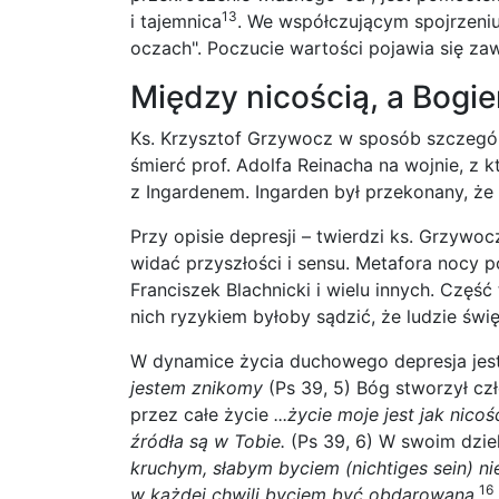
13
i tajemnica
. We współczującym spojrzeni
oczach". Poczucie wartości pojawia się za
Między nicością, a Bogi
Ks. Krzysztof Grzywocz w sposób szczegól
śmierć prof. Adolfa Reinacha na wojnie, z 
z Ingardenem. Ingarden był przekonany, że 
Przy opisie depresji – twierdzi ks. Grzywo
widać przyszłości i sensu. Metafora nocy po
Franciszek Blachnicki i wielu innych. Częś
nich ryzykiem byłoby sądzić, że ludzie św
W dynamice życia duchowego depresja jes
jestem znikomy
(Ps 39, 5) Bóg stworzył cz
przez całe życie
...życie moje jest jak nico
źródła są w Tobie.
(Ps 39, 6) W swoim dzie
kruchym, słabym byciem (nichtiges sein) nie
16
w każdej chwili byciem być obdarowana
.