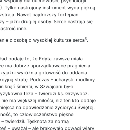
est wspólny dla duchowości, psychologii
)
.
Tylko nastrojony instrument wyda piękną
zstraja. Nawet najdroższy fortepian
rzy
–
jaźni drugiej osoby. Serce nastraja się
astroić inne.
5
kanie z osobą o wysokiej kulturze serca
.
kład podaje to, że Edyta zawsze miała
y że ma dobrze uporządkowane pragnienia.
 przyjaźni wyróżnia gotowość do oddania
kcyjną stratę. Podczas Eucharystii modlimy
niknąć śmierci, w Szwajcarii było
Ryzykowna teza – twierdzi ks. Grzywocz.
t nie ma większej miłości, niż ten kto oddaje
miejsca na opowiedzenie życiorysu Świętej,
lność, to człowieczeństwo piękne
 – twierdził. Tęsknota za normą
rzeń – uważał – ale brakowało odwagi wiary