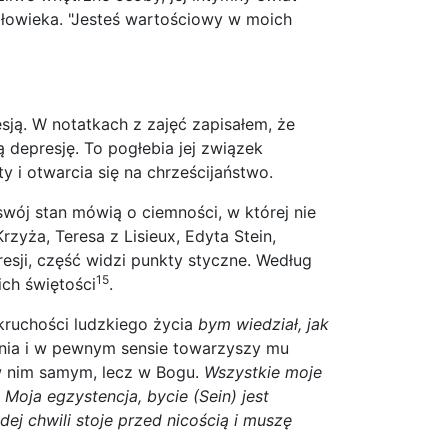
łowieka. "Jesteś wartościowy w moich
ją. W notatkach z zajęć zapisałem, że
 depresję. To pogłebia jej związek
 i otwarcia się na chrześcijaństwo.
swój stan mówią o ciemności, w której nie
rzyża, Teresa z Lisieux, Edyta Stein,
esji, część widzi punkty styczne. Według
15
ich świętości
.
ruchości ludzkiego życia
bym wiedział, jak
enia i w pewnym sensie towarzyszy mu
 w nim samym, lecz w Bogu.
Wszystkie moje
:
Moja egzystencja, bycie (Sein) jest
dej chwili stoje przed nicością i muszę