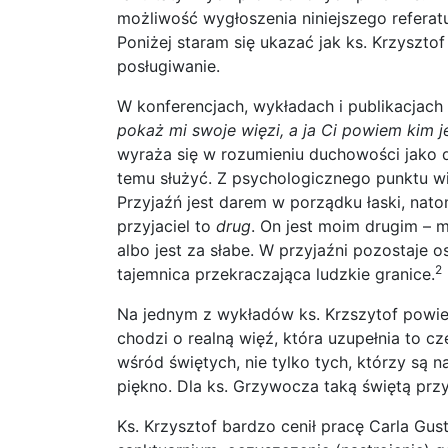
możliwość wygłoszenia niniejszego refera
Poniżej staram się ukazać jak ks. Krzyszto
posługiwanie.
W konferencjach, wykładach i publikacjach
pokaż mi swoje więzi, a ja Ci powiem kim j
wyraża się w rozumieniu duchowości jako 
temu służyć. Z psychologicznego punktu wi
Przyjaźń jest darem w porządku łaski, nato
przyjaciel to
drug
. On jest moim drugim – m
albo jest za słabe. W przyjaźni pozostaje o
2
tajemnica przekraczająca ludzkie granice.
Na jednym z wykładów ks. Krzszytof powied
chodzi o realną więź, która uzupełnia to c
wśród świętych, nie tylko tych, którzy są 
piękno. Dla ks. Grzywocza taką świętą przy
Ks. Krzysztof bardzo cenił pracę Carla G