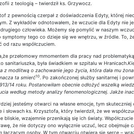
ofii z teologią – twierdził ks. Grzywocz.
tof z pewnością czerpał z doświadczenia Edyty, której nie
ym. Z wykładów odnotowałem, że wczucie dla Edyty nie je
 drugiego człowieka. Możemy się pomylić w naszym wczuc
symptomy tego co dzieje się we wnętrzu, w źródle. To, że
yć od razu współczuciem.
a,że przełomowy mmomentem dla pracy nad problematyką 
ko sanitariuszka, była świadkiem w szpitalu w Hranicach.
Ki
a z modlitwą o zachowanie jego życia, która dała mu żona
10
nacza ta smierć
. Po zakończonej służby sanitarnej i pow
1913/14 roku. Postanowiłam obecnie odłożyć wszelką wiedz
ia według metody analizy fenomenologicznej. Jakże inac
ziej jesteśmy otwarci na własne emocje, tym skuteczniej
 i słowach ks. Krzysztofa, który twierdził, że we współcz
e bliskie, wzajemnie przenikają się ich światy. Współczuci
awę, że nie dotyczy ono wyłącznie uczuć, lecz obejmuje c
m łączącym osoby. W tym otwarciu otwiera się serce – wraż