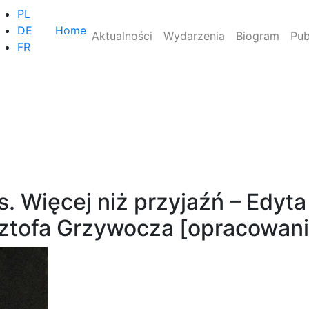
PL
DE
Home
Aktualności
Wydarzenia
Biogram
Pub
FR
 Więcej niż przyjaźń – Edyta
ztofa Grzywocza [opracowani