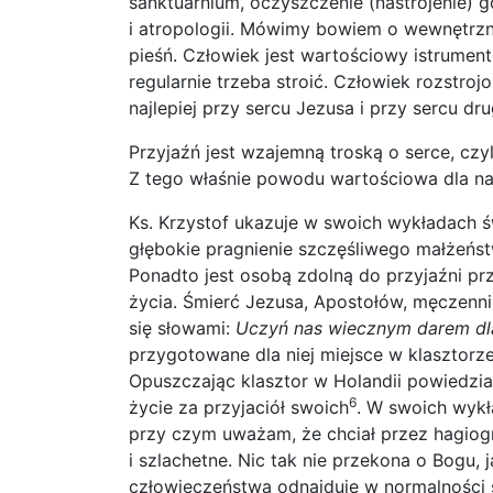
sanktuarnium, oczyszczenie (nastrojenie) 
i atropologii. Mówimy bowiem o wewnętrzne
pieśń. Człowiek jest wartościowy istrument
regularnie trzeba stroić. Człowiek rozstroj
najlepiej przy sercu Jezusa i przy sercu dr
Przyjaźń jest wzajemną troską o serce, czy
Z tego właśnie powodu wartościowa dla nas
Ks. Krzystof ukazuje w swoich wykładach ś
głębokie pragnienie szczęśliwego małżeńst
Ponadto jest osobą zdolną do przyjaźni prz
życia. Śmierć Jezusa, Apostołów, męczenni
się słowami:
Uczyń nas wiecznym darem dl
przygotowane dla niej miejsce w klasztorz
Opuszczając klasztor w Holandii powiedział
6
życie za przyjaciół swoich
. W swoich wykł
przy czym uważam, że chciał przez hagiog
i szlachetne. Nic tak nie przekona o Bogu,
człowieczeństwa odnajduje w normalności s