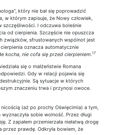
ologa", który nie bał się poprowadzić
a, w którym zapisuje, że Nowy człowiek,
w szczęśliwości. I odczuwa boleśnie
cia od cierpienia. Szczęście nie opuszcza
ch związków, sfrustowanych wspólnot jest
k cierpienia oznacza automatycznie
17
e kocha, nie cofa się przed cierpieniem.
wiedziała się o małżeństwie Romana
dpowiedzi. Gdy w relacji pojawia się
 destrukcyjnie. Są sytuacje w których
bszym znaczeniu trwa i przynosi owoce.
nicością (aż po prochy Oświęcimia) a tym,
ta wyznaczyła sobie wolność. Przez długi
eję. Z zapałem przemierzała niełatwą drogę
yta przez prawdę. Odkryła bowiem, że