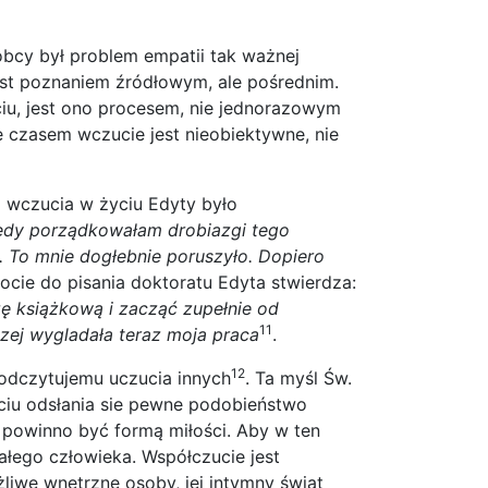
obcy był problem empatii tak ważnej
st poznaniem źródłowym, ale pośrednim.
iu, jest ono procesem, nie jednorazowym
 czasem wczucie jest nieobiektywne, nie
wczucia w życiu Edyty było
edy porządkowałam drobiazgi tego
. To mnie dogłebnie poruszyło. Dopiero
rocie do pisania doktoratu Edyta stwierdza:
ę książkową i zacząć zupełnie od
11
zej wygladała teraz moja praca
.
12
 odczytujemu uczucia innych
. Ta myśl Św.
uciu odsłania sie pewne podobieństwo
e powinno być formą miłości. Aby w ten
ałego człowieka. Współczucie jest
liwe wnętrzne osoby, jej intymny świat