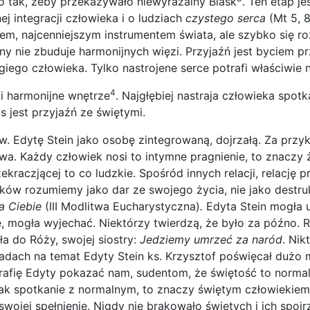
go tak, żeby przekazywało niewyrażalny Blask
. Ten etap j
j integracji człowieka i o ludziach
czystego serca
(Mt 5, 8
em, najcenniejszym instrumentem świata, ale szybko się ro
ony nie zbuduje harmonijnych więzi. Przyjaźń jest byciem p
ugiego człowieka. Tylko nastrojene serce potrafi właściwie n
4
li harmonijne wnętrze
. Najgłębiej nastraja człowieka spot
 jest przyjaźń ze świętymi.
w. Edytę Stein jako osobę zintegrowaną, dojrzałą. Za przy
wa. Każdy człowiek nosi to intymne pragnienie, to znacz
ekraczjącej to co ludzkie. Spośród innych relacji, relację
ków rozumiemy jako dar ze swojego życia, nie jako destru
a Ciebie
(III Modlitwa Eucharystyczna)
.
Edyta Stein mogła u
e, mogła wyjechać. Niektórzy twierdzą, że było za późno. 
a do Róży, swojej siostry:
Jedziemy umrzeć za naród
. Nik
adach na temat Edyty Stein ks. Krzysztof poświęcał dużo 
rafię Edyty pokazać nam, sudentom, że świętość to norma
 jak spotkanie z normalnym, to znaczy świętym człowiekiem
wojej spełnienie. Nigdy nie brakowało świętych i ich spoj