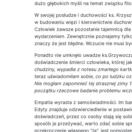
dużo głębokich myśli na temat związku filoz
W swojej posłudze i duchowości ks. Krzysz
w budowaniu więzi i kierownictwie duchow
Człowiek zawsze pozostanie tajemnicą dla
wydarzeniem. Zewnętrznie poznajemy tylko 
znaczy że jest błędne. Wczucie nie musi b
Ponadto nie umknęło uwadze ks.Grzywocz
doświadczenie śmierci człowieka, której ja
chudziny, wypadła z notesu zmarłego kartk
teraz uświadomiłam sobie, co po ludzku oz
Nie mogłam zapomnieć tej strasznej zimy 
początku rzeczowe badanie problemu wczuc
Empatia wyrasta z samoświadmości. Im bard
Edyty znajduje odzwierciedlenie w postawie
doświadczeń, przez co osoby stają się sobi
sposób je przeżywać, warto zdać sobie spr
przekroczenie własnego "Ja", jest pomoste