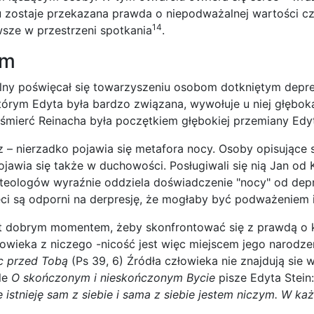
u zostaje przekazana prawda o niepodważalnej wartości cz
14
wsze w przestrzeni spotkania
.
em
ny poświęcał się towarzyszeniu osobom dotkniętym depres
którym Edyta była bardzo związana, wywołuje u niej głęboką
śmierć Reinacha była poczętkiem głębokiej przemiany Edyty
cz – nierzadko pojawia się metafora nocy. Osoby opisujące 
jawia się także w duchowości. Posługiwali się nią Jan od K
ć teologów wyraźnie oddziela doświadczenie "nocy" od depr
ięci są odporni na derpresję, że mogłaby być podważeniem 
t dobrym momentem, żeby skonfrontować się z prawdą o k
łowieka z niczego -nicość jest więc miejscem jego narodz
śc przed Tobą
(Ps 39, 6) Źródła człowieka nie znajdują sie
le
O skończonym i nieskończonym Bycie
pisze Edyta Stein
 istnieję sam z siebie i sama z siebie jestem niczym. W każ